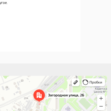
угое.
а, 2Б — Яндекс.Карты