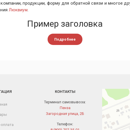
омпании, продукции, форму для обратной связи и многое др
ания
Люквиум
.
Пример заголовка
Подробнее
ГАЦИЯ
КОНТАКТЫ
Пенза
Загородная улиц
Терминал самовывоза:
вная
Пенза
Загородная улица, 2Б
ары
Телефон:
-оплата
8 (800) 707-35-01